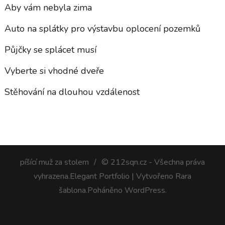
Aby vám nebyla zima
Auto na splátky pro výstavbu oplocení pozemků
Půjčky se splácet musí
Vyberte si vhodné dveře
Stěhování na dlouhou vzdálenost
píšící muž za stolem
© 212sqn.cz - Všechna práva
vyhrazena.
Elegant Portfolio | Vytvořeno
Rara
šablona
.Poháněno
WordPress
.