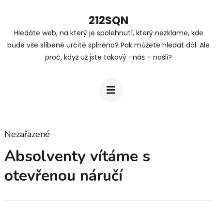
Přeskočit
212SQN
na
Hledáte web, na který je spolehnutí, který nezklame, kde
obsah
bude vše slíbené určitě splněno? Pak můžete hledat dál. Ale
(stiskněte
proč, když už jste takový –náš – našli?
Enter)
Nezařazené
Absolventy vítáme s
otevřenou náručí