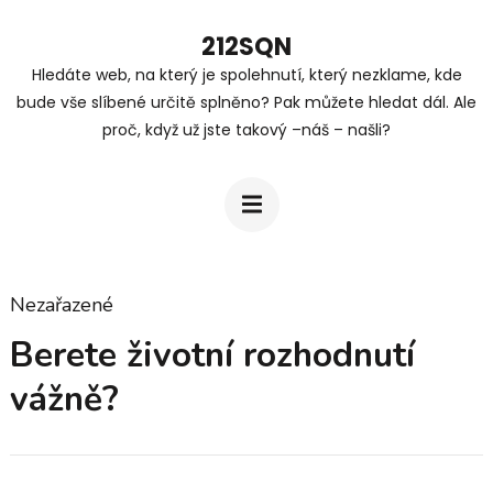
Přeskočit
212SQN
na
Hledáte web, na který je spolehnutí, který nezklame, kde
obsah
bude vše slíbené určitě splněno? Pak můžete hledat dál. Ale
(stiskněte
proč, když už jste takový –náš – našli?
Enter)
Nezařazené
Berete životní rozhodnutí
vážně?