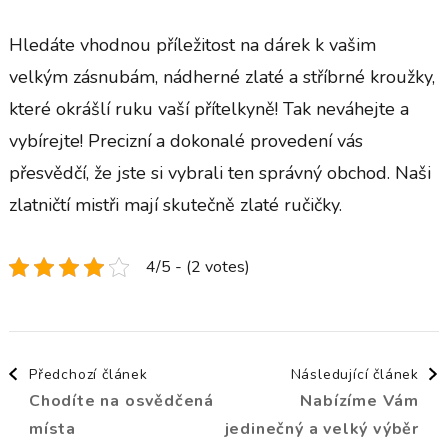
Hledáte vhodnou příležitost na dárek k vašim
velkým zásnubám, nádherné zlaté a stříbrné kroužky,
které okrášlí ruku vaší přítelkyně! Tak neváhejte a
vybírejte! Precizní a dokonalé provedení vás
přesvědčí, že jste si vybrali ten správný obchod. Naši
zlatničtí mistři mají skutečně zlaté ručičky.
4/5 - (2 votes)
Navigace
Předchozí článek
Následující článek
Chodíte na osvědčená
Nabízíme Vám
příspěvku
místa
jedinečný a velký výběr