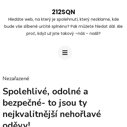
Přeskočit
212SQN
na
Hledáte web, na který je spolehnutí, který nezklame, kde
obsah
bude vše slíbené určitě splněno? Pak můžete hledat dál. Ale
(stiskněte
proč, když už jste takový –náš – našli?
Enter)
Nezařazené
Spolehlivé, odolné a
bezpečné- to jsou ty
nejkvalitnější nehořlavé
oděvy!