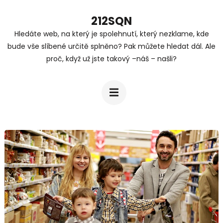
Přeskočit
212SQN
na
Hledáte web, na který je spolehnutí, který nezklame, kde
obsah
bude vše slíbené určitě splněno? Pak můžete hledat dál. Ale
(stiskněte
proč, když už jste takový –náš – našli?
Enter)