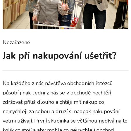
Nezařazené
Jak při nakupování ušetřit?
Na každého z nás návštěva obchodních řetězců
působí jinak. Jedni z nás se v obchodě nechtějí
zdržovat příliš dlouho a chtějí mít nákup co
nejrychleji za sebou a druzí si naopak nakupování
velmi užívají. První skupinka se většinou nedívá na to,
kolik co stojí a aby mohla co nejrychleji obchod