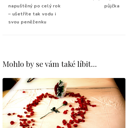
příspěvku
napuštěný po celý rok
půjčka
– ušetříte tak vodu i
svou peněženku
Mohlo by se vám také líbit...