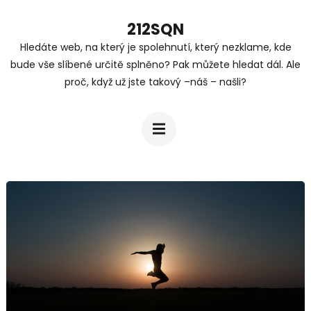
Přeskočit
212SQN
na
Hledáte web, na který je spolehnutí, který nezklame, kde
obsah
bude vše slíbené určitě splněno? Pak můžete hledat dál. Ale
(stiskněte
proč, když už jste takový –náš – našli?
Enter)