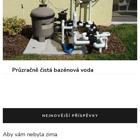
Průzračně čistá bazénová voda
NEJNOVĚJŠÍ PŘÍSPĚVKY
Aby vám nebyla zima