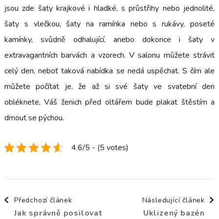
jsou zde šaty krajkové i hladké, s průstřihy nebo jednolité,
šaty s vlečkou, šaty na ramínka nebo s rukávy, poseté
kamínky, svůdně odhalující, anebo dokonce i šaty v
extravagantních barvách a vzorech. V salonu můžete strávit
celý den, neboť taková nabídka se nedá uspěchat. S čím ale
můžete počítat je, že až si své šaty ve svatební den
obléknete, Váš ženich před oltářem bude plakat štěstím a
dmout se pýchou.
4.6/5 - (5 votes)
Navigace
Předchozí článek
Následující článek
Jak správně posilovat
Uklizený bazén