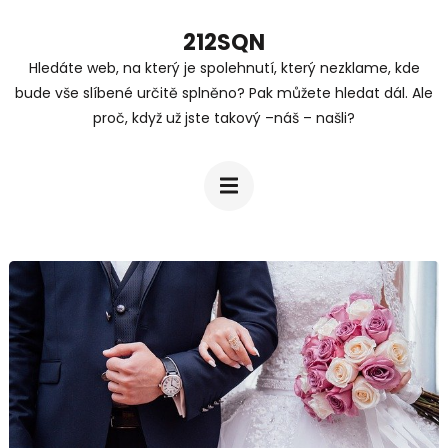
Přeskočit
212SQN
na
Hledáte web, na který je spolehnutí, který nezklame, kde
obsah
bude vše slíbené určitě splněno? Pak můžete hledat dál. Ale
(stiskněte
proč, když už jste takový –náš – našli?
Enter)