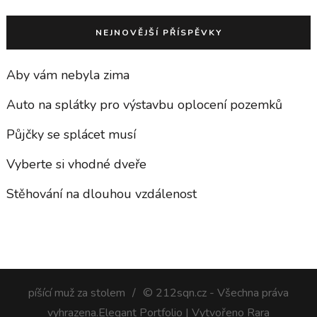
NEJNOVĚJŠÍ PŘÍSPĚVKY
Aby vám nebyla zima
Auto na splátky pro výstavbu oplocení pozemků
Půjčky se splácet musí
Vyberte si vhodné dveře
Stěhování na dlouhou vzdálenost
píšící muž za stolem
© 212sqn.cz - Všechna práva
vyhrazena.
Elegant Portfolio | Vytvořeno
Rara