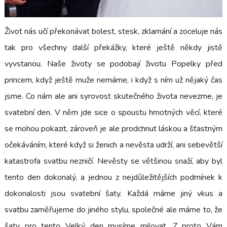
Život nás učí překonávat bolest, stesk, zklamání a zoceluje nás
tak pro všechny další překážky, které ještě někdy jistě
vyvstanou. Naše životy se podobají životu Popelky před
princem, když ještě muže nemáme, i když s ním už nějaký čas
jsme. Co nám ale ani syrovost skutečného života nevezme, je
svatební den. V něm jde sice o spoustu hmotných věcí, které
se mohou pokazit, zároveň je ale prodchnut láskou a šťastným
očekáváním, které když si ženich a nevěsta udrží, ani sebevětší
katastrofa svatbu nezničí. Nevěsty se většinou snaží, aby byl
tento den dokonalý, a jednou z nejdůležitějších podmínek k
dokonalosti jsou svatební šaty. Každá máme jiný vkus a
svatbu zaměřujeme do jiného stylu, společné ale máme to, že
šaty pro tento Velký den musíme milovat. Z proto Vám