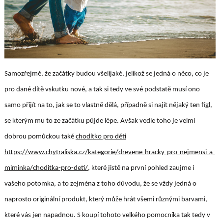
Samozřejmě, že začátky budou všelijaké, jelikož se jedná o něco, co je
pro dané dítě vskutku nové, a tak si tedy ve své podstatě musí ono
samo přijít na to, jak se to vlastně dělá, případně si najít nějaký ten fígl,
se kterým mu to ze začátku půjde lépe. Avšak vedle toho je velmi
dobrou pomůckou také
chodítko pro děti
https://www.chytraliska.cz/kategorie/drevene-hracky-pro-nejmensi-a-
miminka/choditka-pro-deti/
, které jistě na první pohled zaujme i
vašeho potomka, a to zejména z toho důvodu, že se vždy jedná o
naprosto originální produkt, který může hrát všemi různými barvami,
které vás jen napadnou. S koupí tohoto velkého pomocníka tak tedy v