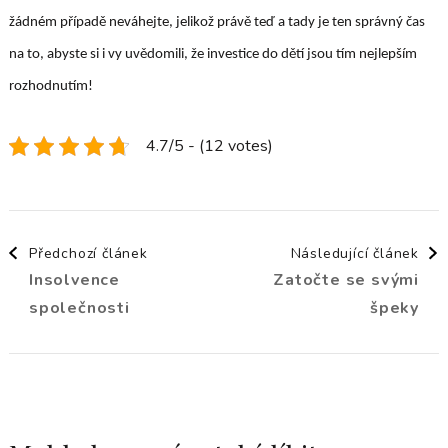
žádném případě neváhejte, jelikož právě teď a tady je ten správný čas
na to, abyste si i vy uvědomili, že investice do dětí jsou tím nejlepším
rozhodnutím!
4.7/5 - (12 votes)
Navigace
Předchozí článek
Následující článek
Insolvence
Zatočte se svými
příspěvku
společnosti
špeky