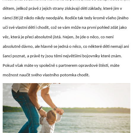
dětem, jelikož právě z jejich strany získávají děti základy, které jim v
rámci žití již nikdo nikdy neodpáře. Rodiče tak tedy kromě všeho jiného
učí své vlastní děti i chodit, což se vám může na první pohled zdát jako
věc, která je přeci absolutně jistá. Nejen, že jde o něco, co není
absolutně dávno, ale hlavně se jedná o něco, co některé děti nemají ani
šanci poznat, a právě ty jsou těmi největšími bojovníky které znám.
Pokud však máte vy společně s partnerem opravdové štěstí, máte
možnost naučit svého vlastního potomka chodit.