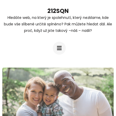
Přeskočit
212SQN
na
Hledáte web, na který je spolehnutí, který nezklame, kde
obsah
bude vše slíbené určitě splněno? Pak můžete hledat dál. Ale
(stiskněte
proč, když už jste takový –náš – našli?
Enter)