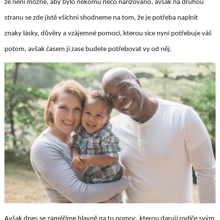
že není možné, aby bylo někomu něco nařizováno, avšak na druhou
stranu se zde jistě všichni shodneme na tom, že je potřeba naplnit
znaky lásky, důvěry a vzájemné pomoci, kterou sice nyní potřebuje váš
potom, avšak časem ji zase budete potřebovat vy od něj.
Avšak dnes se zaměříme hlavně na tu pomoc, kterou darují rodiče svým