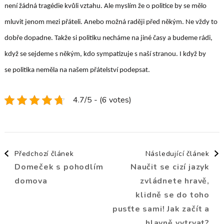
není žádná tragédie kvůli vztahu. Ale myslím že o politice by se mělo
mluvit jenom mezi přáteli. Anebo možná raději před někým. Ne vždy to
dobře dopadne. Takže si politiku necháme na jiné časy a budeme rádi,
když se sejdeme s někým, kdo sympatizuje s naší stranou. I když by
se politika neměla na našem přátelství podepsat.
4.7/5 - (6 votes)
Navigace
Předchozí článek
Následující článek
Domeček s pohodlím
Naučit se cizí jazyk
příspěvku
domova
zvládnete hravě,
klidně se do toho
pusťte sami! Jak začít a
hlavně vytrvat?