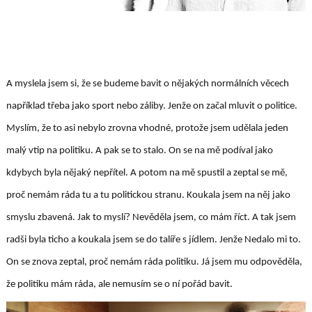
A myslela jsem si, že se budeme bavit o nějakých normálních věcech
například třeba jako sport nebo záliby. Jenže on začal mluvit o politice.
Myslím, že to asi nebylo zrovna vhodné, protože jsem udělala jeden
malý vtip na politiku. A pak se to stalo. On se na mě podíval jako
kdybych byla nějaký nepřítel. A potom na mě spustil a zeptal se mě,
proč nemám ráda tu a tu politickou stranu. Koukala jsem na něj jako
smyslu zbavená. Jak to myslí? Nevěděla jsem, co mám říct. A tak jsem
radši byla ticho a koukala jsem se do talíře s jídlem. Jenže Nedalo mi to.
On se znova zeptal, proč nemám ráda politiku. Já jsem mu odpověděla,
že politiku mám ráda, ale nemusím se o ní pořád bavit.