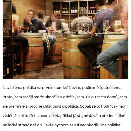
Navíc téma politika na prvním rande? Nevím, podle mě špatné téma.
Proto jsem raději rande ukončila a odešla jsem. Celou cestu domů jsem
ale přemýšlela, proč se chtěl bavit o politice. Copak se to hodí? Jak mohl
vědět, že mi to třeba neurazí? Například já stejně dávám přednost jiné
politické straně než on. Takže bychom se asi nedohodli. Sice politika