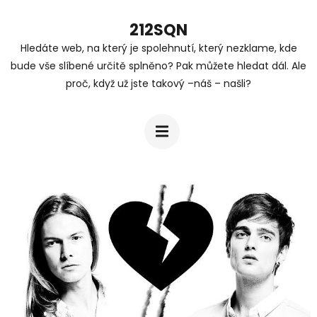
Přeskočit
212SQN
na
Hledáte web, na který je spolehnutí, který nezklame, kde
obsah
bude vše slíbené určitě splněno? Pak můžete hledat dál. Ale
(stiskněte
proč, když už jste takový –náš – našli?
Enter)