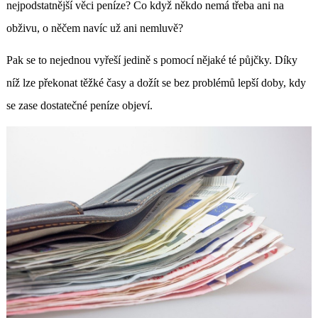
nejpodstatnější věci peníze? Co když někdo nemá třeba ani na
obživu, o něčem navíc už ani nemluvě?
Pak se to nejednou vyřeší jedině s pomocí nějaké té půjčky. Díky
níž lze překonat těžké časy a dožít se bez problémů lepší doby, kdy
se zase dostatečné peníze objeví.