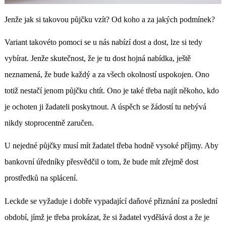
Jenže jak si takovou půjčku vzít? Od koho a za jakých podmínek?
Variant takovéto pomoci se u nás nabízí dost a dost, lze si tedy
vybírat. Jenže skutečnost, že je tu dost hojná nabídka, ještě
neznamená, že bude každý a za všech okolností uspokojen. Ono
totiž nestačí jenom půjčku chtít. Ono je také třeba najít někoho, kdo
je ochoten ji žadateli poskytnout. A úspěch se žádostí tu nebývá
nikdy stoprocentně zaručen.
U nejedné půjčky musí mít žadatel třeba hodně vysoké příjmy. Aby
bankovní úředníky přesvědčil o tom, že bude mít zřejmě dost
prostředků na splácení.
Leckde se vyžaduje i dobře vypadající daňové přiznání za poslední
období, jímž je třeba prokázat, že si žadatel vydělává dost a že je