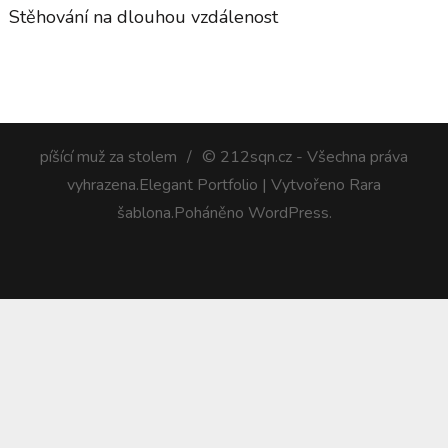
Stěhování na dlouhou vzdálenost
píšící muž za stolem
© 212sqn.cz - Všechna práva
vyhrazena.
Elegant Portfolio | Vytvořeno
Rara
šablona
.Poháněno
WordPress
.