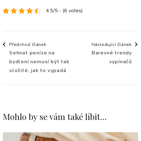
4.5/5 - (6 votes)
Navigace
Předchozí článek
Následující článek
Sehnat peníze na
Barevné trendy
příspěvku
bydlení nemusí být tak
vypínačů
složité, jak to vypadá
Mohlo by se vám také líbit...