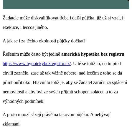
Žadatele může diskvalifikovat třeba i další půjčka, již už si vzal, i
exekuce, i leccos jiného.
A jak se i za těchto okolností půjčky dočkat?
Řešením může často být jedině
americká hypotéka bez registru
https://www.hypotekybezregistru.cz/
. U té se totiž to, co tu před
chvílí zaznělo, zase až tak vážně nebere, nad lecčím z toho se dá
přimhouřit oko. Hlavní tu totiž je, aby se žadatel zaručil za splácení
nemovitostí a aby byl ze svých příjmů schopen splácet, a to za
výhodných podmínek.
A proto mnozí sázejí právě na takovou půjčku. A nebývají
zklamáni.