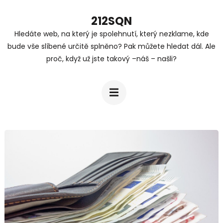
Přeskočit
212SQN
na
Hledáte web, na který je spolehnutí, který nezklame, kde
obsah
bude vše slíbené určitě splněno? Pak můžete hledat dál. Ale
(stiskněte
proč, když už jste takový –náš – našli?
Enter)