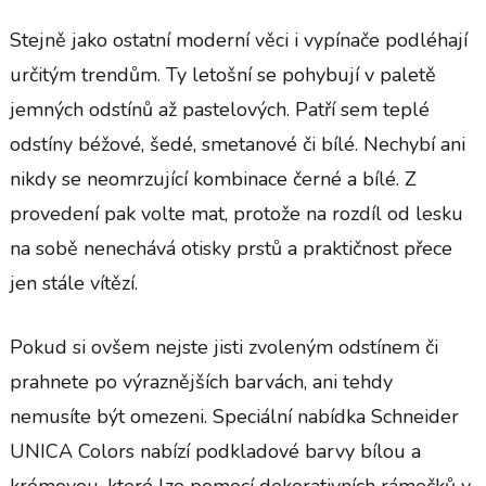
Stejně jako ostatní moderní věci i vypínače podléhají
určitým trendům. Ty letošní se pohybují v paletě
jemných odstínů až pastelových. Patří sem teplé
odstíny béžové, šedé, smetanové či bílé. Nechybí ani
nikdy se neomrzující kombinace černé a bílé. Z
provedení pak volte mat, protože na rozdíl od lesku
na sobě nenechává otisky prstů a praktičnost přece
jen stále vítězí.
Pokud si ovšem nejste jisti zvoleným odstínem či
prahnete po výraznějších barvách, ani tehdy
nemusíte být omezeni. Speciální nabídka
Schneider
UNICA Colors
nabízí podkladové barvy bílou a
krémovou, které lze pomocí dekorativních rámečků v