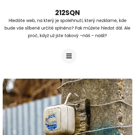
Přeskočit
212SQN
na
Hledáte web, na který je spolehnutí, který nezklame, kde
obsah
bude vše slíbené určitě splněno? Pak můžete hledat dál. Ale
(stiskněte
proč, když už jste takový –náš – našli?
Enter)