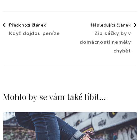
Navigace
Předchozí článek
Následující článek
Když dojdou peníze
Zip sáčky by v
příspěvku
domácnosti neměly
chybět
Mohlo by se vám také líbit...