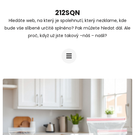
Přeskočit
212SQN
na
Hledáte web, na který je spolehnutí, který nezklame, kde
obsah
bude vše slíbené určitě splněno? Pak můžete hledat dál. Ale
(stiskněte
proč, když už jste takový –náš – našli?
Enter)