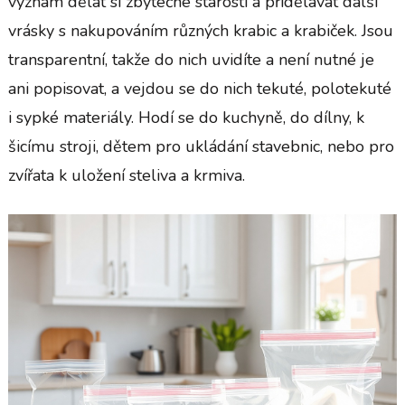
význam dělat si zbytečné starosti a přidělávat další
vrásky s nakupováním různých krabic a krabiček. Jsou
transparentní, takže do nich uvidíte a není nutné je
ani popisovat, a vejdou se do nich tekuté, polotekuté
i sypké materiály. Hodí se do kuchyně, do dílny, k
šicímu stroji, dětem pro ukládání stavebnic, nebo pro
zvířata k uložení steliva a krmiva.