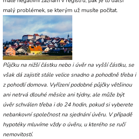
máte negativní záznam v registru, pak je to další
malý problémek, se kterým už musíte počítat.
Půjčku na nižší částku nebo i úvěr na vyšší částku, se
však dá zajistit stále velice snadno a pohodlně třeba i
z pohodlí domova. Vyřízení podobné půjčky většinou
ani netrvá dlouhé měsíce ani týdny, ale může být
úvěr schválen třeba i do 24 hodin, pokud si vyberete
nebankovní společnost na sjednání úvěru. V případě
hypotéky mluvíme vždy o úvěru, u kterého se ručí
nemovitostí.