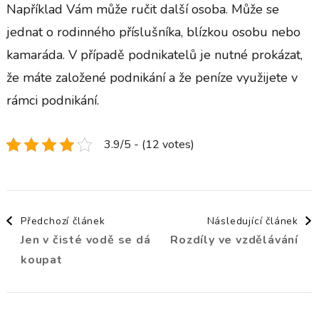
Například Vám může ručit další osoba. Může se
jednat o rodinného příslušníka, blízkou osobu nebo
kamaráda. V případě podnikatelů je nutné prokázat,
že máte založené podnikání a že peníze využijete v
rámci podnikání.
3.9/5 - (12 votes)
Navigace
Předchozí článek
Následující článek
Jen v čisté vodě se dá
Rozdíly ve vzdělávání
příspěvku
koupat