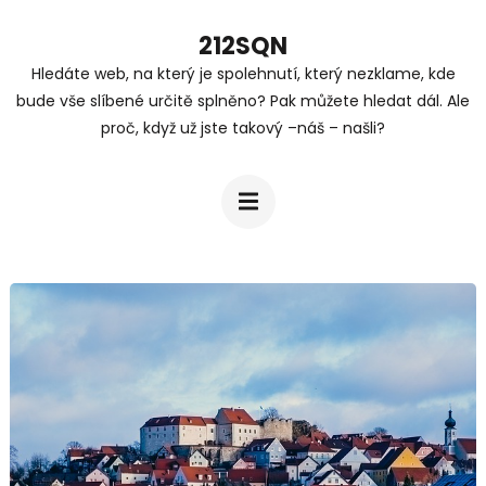
Přeskočit
212SQN
na
Hledáte web, na který je spolehnutí, který nezklame, kde
obsah
bude vše slíbené určitě splněno? Pak můžete hledat dál. Ale
(stiskněte
proč, když už jste takový –náš – našli?
Enter)